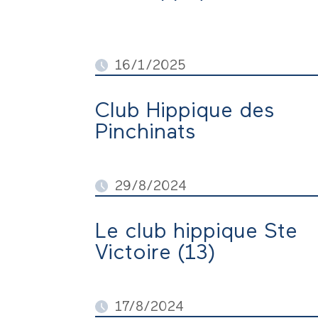
16/1/2025
Vous êtes à l'aise avec les cheva
Poste à pourvoir au 1 février 20
Club Hippique des
prestataire indépendant égalemen
Pinchinats
Alimentation dès chevaux et poney
certainement plein d'autres chos
29/8/2024
recherche moniteur/monitrice ind
dimanche matin. Club basé sur A
Le club hippique Ste
Victoire (13)
17/8/2024