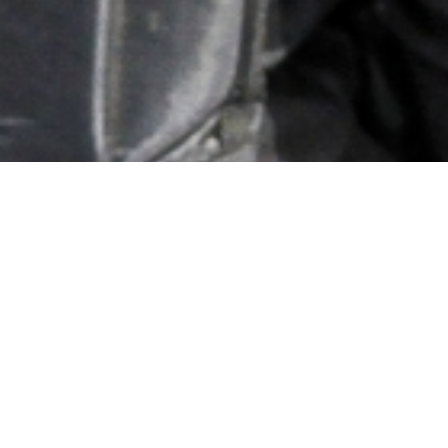
Prête à s’investir pour développer
motivée, dynamique, organisée et
CDI temps plein – Logement (T2) 