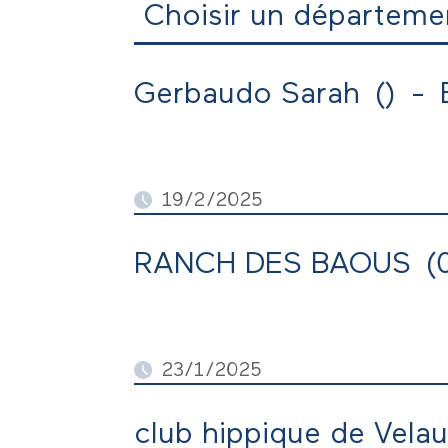
Choisir un départeme
Gerbaudo Sarah
(
)
-
19/2/2025
Centre Equestre à la frontière it
30h du mercredi au samedi (réam
RANCH DES BAOUS
(
Cours particuliers adultes du dé
23/1/2025
A partir de Juin cherche palefre
de 8h à 12h pour 60€/tâche. Du ma
club hippique de Vela
site en pleine nature magnifique