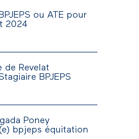
n de Marseille cherche pour la
BPJEPS ou ATE pour
ût 2024
teur(trice) BPJEPS ou un ATE pour
 de Revelat
Stagiaire BPJEPS
mbre 2024 un(e) stagiaire BPJEPS.
agada Poney
e) bpjeps équitation