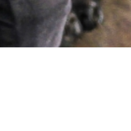
 de nouvelles activités, la personne devra avoir u
 disposer d’un bon esprit d’équipe.
possible sur site