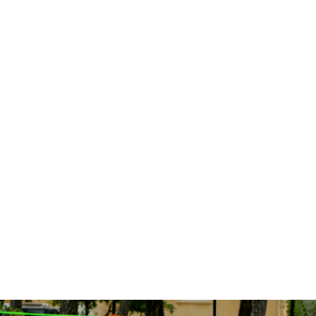
Audrey POIRIER
Référente TREC